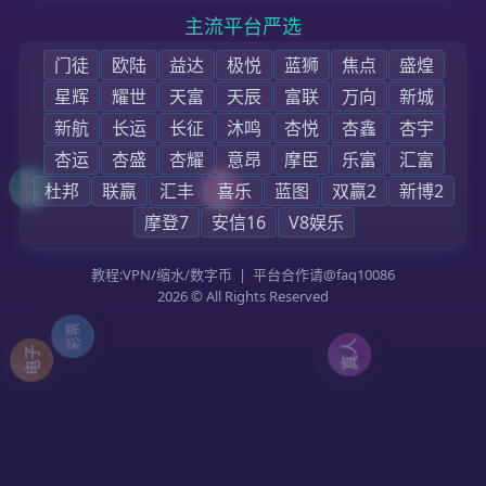
首页
我们的服务
媒体中心
服务中心
联络我们
招贤纳士